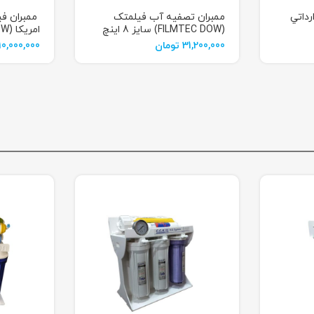
ممبران تصفیه آب فیلمتک
ممبران فی
(FILMTEC DOW) سایز 8 اینچ
مدل BW30-400
مدل BW30-400
31,200,000
تومان
10,000,000