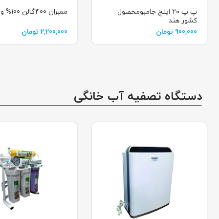
پ پ ۲۰ اینچ جامبومحصول
ممبران 400گالن 100% وارداتي
کشور هند
900,000
تومان
2,200,000
تومان
دستگاه تصفیه آب خانگی