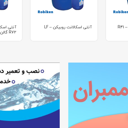
R4
آنتی اسکالانت روبیکن – LF
آنتی اسکا
R72 گالن ۲۵ کیلوگرمی