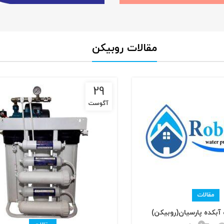
مقالات روبیکن
29
آگوست
مقالات
آبکده پارسیان(روبیکن)
0