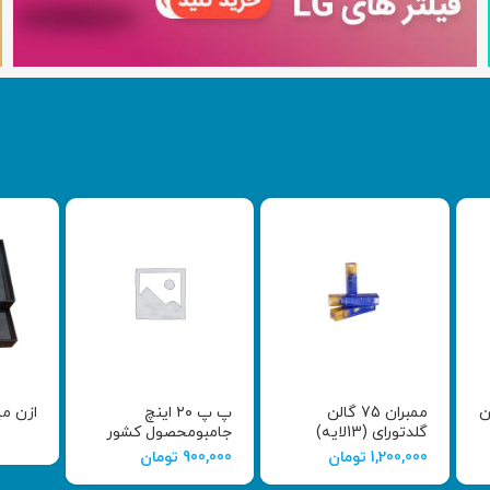
ن
ممبران 75 گالن
پ پ ۲۰ اینچ
ازن م
گلدتورای (13لایه)
جامبومحصول کشور
هند
1,200,000
تومان
900,000
تومان