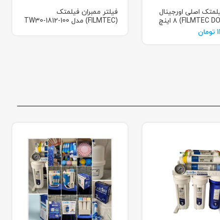
لمتک اصلی اورجینال
فیلتر ممبران فیلمتک
امریکا (FILMTEC DOW) ۸ اینچ
(FILMTEC) مدل TW30-1812-100
1
تومان