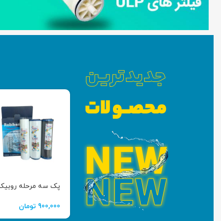
پک سه مرحله روبیک
900,000
تومان