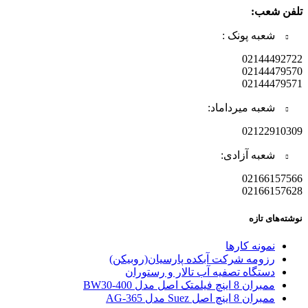
تلفن شعب:
شعبه پونک :
02144492722
02144479570
02144479571
شعبه میرداماد:
02122910309
شعبه آزادی:
02166157566
02166157628
نوشته‌های تازه
نمونه کارها
رزومه شرکت آبکده پارسیان(روبیکن)
دستگاه تصفیه آب تالار و رستوران
ممبران 8 اینچ فیلمتک اصل مدل BW30-400
ممبران 8 اینچ اصل Suez مدل AG-365