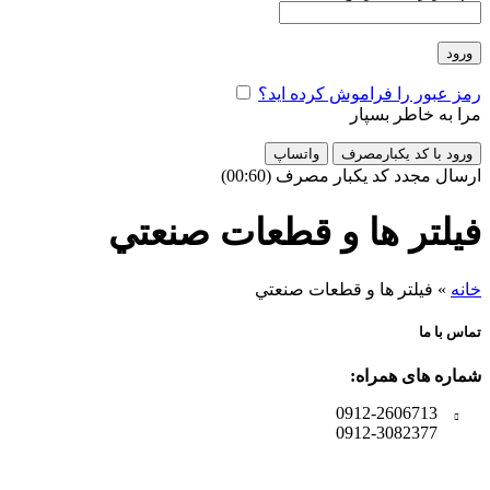
ورود
رمز عبور را فراموش کرده اید؟
مرا به خاطر بسپار
ورود با کد یکبارمصرف
واتساپ
ارسال مجدد کد یکبار مصرف
(00:
60
)
فيلتر ها و قطعات صنعتي
خانه
»
فيلتر ها و قطعات صنعتي
تماس با ما
شماره های همراه:
0912-2606713
0912-3082377