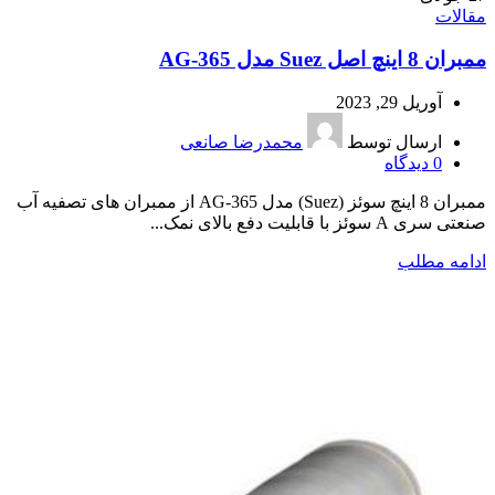
مقالات
ممبران 8 اینچ اصل Suez مدل AG-365
آوریل 29, 2023
ارسال توسط
محمدرضا صانعی
0
دیدگاه
ممبران 8 اینچ سوئز (Suez) مدل AG-365 از ممبران های تصفیه آب
صنعتی سری A سوئز با قابلیت دفع بالای نمک...
ادامه مطلب