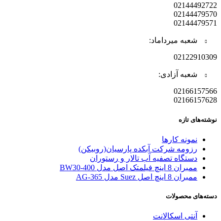
02144492722
02144479570
02144479571
شعبه میرداماد:
02122910309
شعبه آزادی:
02166157566
02166157628
نوشته‌های تازه
نمونه کارها
رزومه شرکت آبکده پارسیان(روبیکن)
دستگاه تصفیه آب تالار و رستوران
ممبران 8 اینچ فیلمتک اصل مدل BW30-400
ممبران 8 اینچ اصل Suez مدل AG-365
دسته‌های محصولات
آنتی اسکالانت