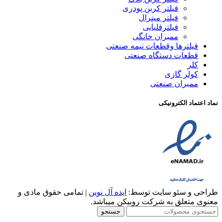
فیلتر کربن پودری
فیلتر مینرال
فیلترقلیایی
ممبران خانگی
فیلترها وقطعات نیمه صنعتی
قطعات دستگاه صنعتی
کلر
کولر گازی
ممبران صنعتی
نماد اعتماد الکترونیکی
طراحی و سئو سایت توسط:
ایده آل نوین
| تمامی حقوق مادی و
معنوی متعلق به شرکت روبیکن میباشد.
جستجو