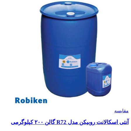
مقایسه
آنتی اسکالانت روبیکن مدل R72 گالن ۲۰۰ کیلوگرمی