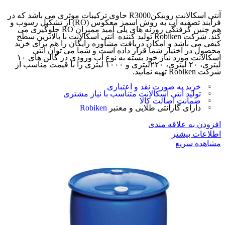
آنتی اسکالانت روبیکنR3000 حاوی ترکیبات موثری می باشد که در
فرایند تصفیه آب به روش اسمز معکوس (RO) از تشکیل رسوب و
هم چنین گرفتگی روزنه های پلی آمید ممبران RO جلوگیری می
کند. شرکت Robiken تولید کننده آنتی اسکالانت با بالاترین سطح
کیفی می باشد و امکان دریافت مشاوره رایگان را هم برای خرید
محصول در اختیار شما قرار داده است و شما می توان آنتی
اسکالانت مورد نیاز خود بسته به نوع آب ورودی در گالن های ۱۰
لیتری، ۲۰ لیتری، ۲۲۰لیتری و ۱۰۰۰ لیتری را با قیمت مناسب از
شرکت Robiken تهیه نمایید.
خرید به صورت نقد و اعتباری
تولید آنتی اسکالانت متناسب با نیاز مشتری
ضمانت اصالت کالا
دارای گارانتی طلایی و معتبر
Robiken
افزودن به علاقه مندی
اطلاعات بیشتر
مشاهده سریع