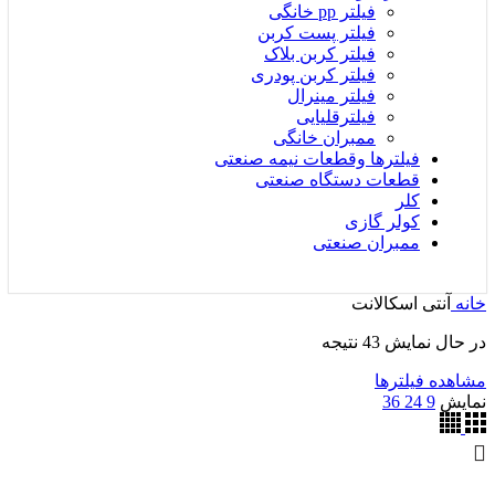
فیلتر pp خانگی
فیلتر پست کربن
فیلتر کربن بلاک
فیلتر کربن پودری
فیلتر مینرال
فیلترقلیایی
ممبران خانگی
فیلترها وقطعات نیمه صنعتی
قطعات دستگاه صنعتی
کلر
کولر گازی
ممبران صنعتی
خانه
آنتی اسکالانت
مرتب‌سازی
در حال نمایش 43 نتیجه
بر
مشاهده فیلترها
اساس
نمایش
9
24
36
جدیدترین