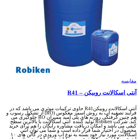
مقایسه
آنتی اسکالانت روبیکن – R41
آنتی اسکالانت روبیکنR41 حاوی ترکیبات موثری می باشد که در
فرایند تصفیه آب به روش اسمز معکوس (RO) از تشکیل رسوب و
هم چنین گرفتگی روزنه های پلی آمید ممبران RO جلوگیری می
کند. شرکت Robiken تولید کننده آنتی اسکالانت با بالاترین سطح
کیفی می باشد و امکان دریافت مشاوره رایگان را هم برای خرید
محصول در اختیار شما قرار داده است و شما می توان آنتی
اسکالانت مورد نیاز خود بسته به نوع آب ورودی در گالن های ۱۰
لیتری، ۲۰ لیتری، ۲۲۰لیتری و ۱۰۰۰ لیتری را با قیمت مناسب از