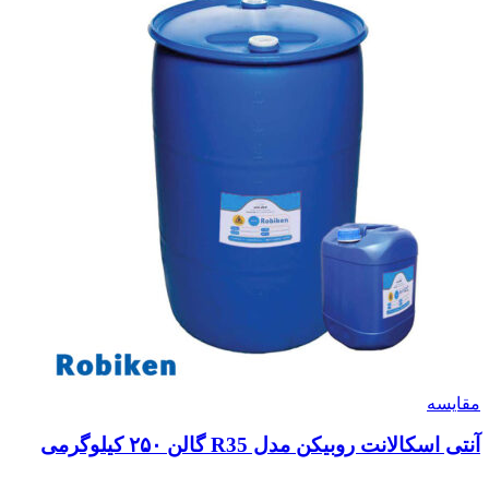
مقایسه
آنتی اسکالانت روبیکن مدل R35 گالن ۲۵۰ کیلوگرمی