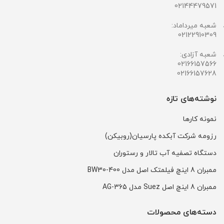
02144479571
شعبه میرداماد:
02122910309
شعبه آزادی:
02166157566
02166157628
نوشته‌های تازه
نمونه کارها
رزومه شرکت آبکده پارسیان(روبیکن)
دستگاه تصفیه آب تالار و رستوران
ممبران 8 اینچ فیلمتک اصل مدل BW30-400
ممبران 8 اینچ اصل Suez مدل AG-365
دسته‌های محصولات