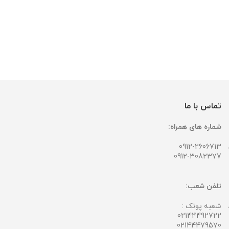
تماس با ما
شماره های همراه:
0912-2606713
0912-3082377
تلفن شعب:
شعبه پونک :
02144492722
02144479570