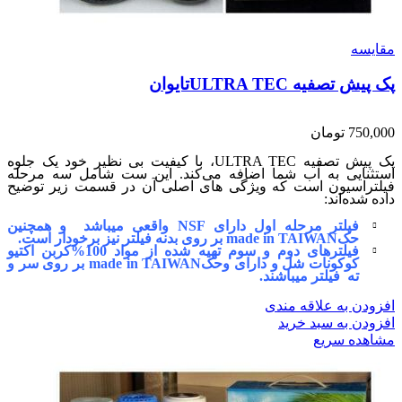
مقایسه
پک پیش تصفیه ULTRA TECتایوان
750,000
تومان
پک پیش تصفیه ULTRA TEC، با کیفیت بی نظیر خود یک جلوه
استثنایی به آب شما اضافه می‌کند. این ست شامل سه مرحله
فیلتراسیون است که ویژگی های اصلی آن در قسمت زیر توضیح
داده شده‌اند:
فیلتر مرحله اول دارای NSF واقعی میباشد و همچنین
حکmade in TAIWAN بر روی بدنه فیلتر نیز برخودار است.
فیلترهای دوم و سوم تهیه شده از مواد 100%کربن اکتیو
کوکونات شل و دارای وحکmade in TAIWAN بر روی سر و
ته فیلتر میباشند.
افزودن به علاقه مندی
افزودن به سبد خرید
مشاهده سریع