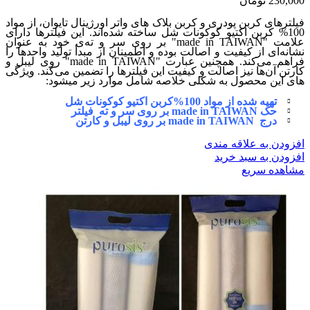
230,000
تومان
فیلترهای کربن پودری و کربن بلاک های واتر اورژینال تایوان، از مواد
100% کربن اکتیو کوکونات شل ساخته شده‌اند. این فیلترها دارای
علامت "made in TAIWAN" بر روی سر و ته‌ی خود به عنوان
نشانه‌ای از کیفیت و اصالت بوده و اطمینان از مبدأ تولید واحدها را
فراهم می‌کند. همچنین عبارت "made in TAIWAN" روی لیبل و
کارتن آن‌ها نیز اصالت و کیفیت این فیلترها را تضمین می‌کند. ویژگی
های این محصول به شکلی خلاصه شامل موارد زیر میشود:
تهیه شده از مواد 100%کربن اکتیو کوکونات شل
حک made in TAIWAN بر روی سر و ته فیلتر
درج made in TAIWAN بر روی لیبل و کارتن
افزودن به علاقه مندی
افزودن به سبد خرید
مشاهده سریع