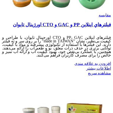
مقایسه
فيلترهاي اينلاين PP و GAC و CTO اورژينال تايوان
فیلترهای اینلاين PP، GAC و CTO اورجینال تایوان، با طراحی و
کیفیت بی‌نظیر، نشان "made in TAIWAN" را بر روی سر و ته فیلتر
دارند. این فیلترها با استفاده از تکنولوژی پیشرفته و مواد با کیفیت،
توانایی برتری در حذف ذرات معلق، بو و طعم آب را ارائه می‌دهند.
همچنین، با عملکرد بی‌نقص خود، بهبود کیفیت آب و ارائه آب تمیز و
خالص را برای مصرف کاربران فراهم می‌کنند.
افزودن به علاقه مندی
اطلاعات بیشتر
مشاهده سریع