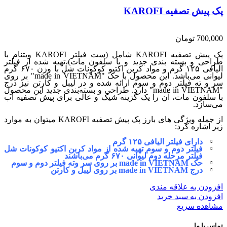
پک پیش تصفیه KAROFI
700,000
تومان
پک پیش تصفیه KAROFI شامل (ست فیلتر KAROFI ویتنام با
طراحی و بسته بندی جدید و با سلفون مات)،تهیه شده از فیلتر
الیافی ۱۲۵ گرم و مواد کربن اکتیو کوکونات شل با وزن ۶۷۰ گرم
لیوانی می‌باشد. این محصول با حک "made in VIETNAM" بر روی
سر و ته فیلتر دوم و سوم ارائه شده و در لیبل و کارتن نیز درج
"made in VIETNAM" دارد. طراحی و بسته‌بندی جدید این محصول
با سلفون مات، آن را یک گزینه شیک و عالی برای پیش تصفیه آب
می‌سازد.
از جمله ویژگی های بارز پک پیش تصفیه KAROFI میتوان به موارد
زیر اشاره کرد:
دارای فیلتر الیافی ۱۲۵ گرم
فیلتر دوم و سوم تهیه شده از مواد کربن اکتیو کوکونات شل
فیلتر مرحله دوم لیوانی ۶۷۰ گرم می‌باشند
حک made in VIETNAM بر روی سر وته فیلتر دوم و سوم
درج made in VIETNAM بر روی لیبل و کارتن
افزودن به علاقه مندی
افزودن به سبد خرید
مشاهده سریع
تماس با ما