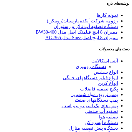
نوشته‌های تازه
نمونه کارها
رزومه شرکت آبکده پارسیان(روبیکن)
دستگاه تصفیه آب تالار و رستوران
ممبران 8 اینچ فیلمتک اصل مدل BW30-400
ممبران 8 اینچ اصل Suez مدل AG-365
دسته‌های محصولات
آنتی اسکالانت
دستگاه رومیزی
انواع سیلیس
انواع فیلتر دستگاههای خانگی
انواع کربن
پکیج تصفیه فاضلاب
پمپ تزریق مواد شیمیایی
پمپ دستگاههای صنعتی
پمپ های یک اسب و نیم اسب
تصفیه آب صنعتی
تصفیه هوا
دستگاه آبسرد کن
دستگاه پیش تصفیه منازل