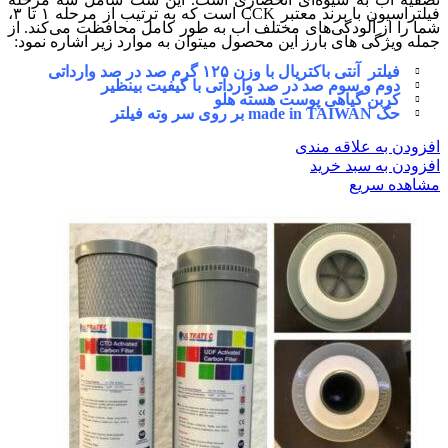
فیلتراسیون با برند معتبر CCK است که به ترتیب از مرحله ۱ تا ۳،
شما را از آلودگی‌های مختلف آب به طور کامل محافظت می‌کند. از
جمله ویژگی های بارز این محصول میتوان به موارد زیر اشاره نمود:
فیلتر آنتی باکتریال با وزن ۱۲۵ گرم صد در صد وارداتی
دوم و سوم صد در صد وارداتی با کیفیت بینظیر
کربن گیاهی پوست هسته هلو
حک made in TAIWAN بر روی سر وته فیلتر
افزودن به علاقه مندی
افزودن به سبد خرید
مشاهده سریع