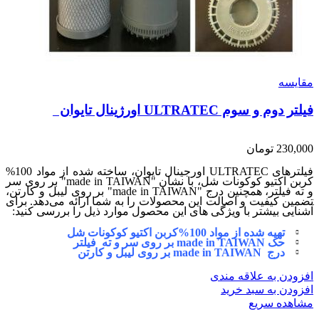
مقایسه
فیلتر دوم و سوم ULTRATEC اورژینال تایوان
230,000
تومان
فیلترهای ULTRATEC اورجینال تایوان، ساخته شده از مواد 100%
کربن اکتیو کوکونات شل، با نشان "made in TAIWAN" بر روی سر
و ته فیلتر، همچنین درج "made in TAIWAN" بر روی لیبل و کارتن،
تضمین کیفیت و اصالت این محصولات را به شما ارائه می‌دهد. برای
آشنایی بیشتر با ویژگی های این محصول موارد ذیل را بررسی کنید:
تهیه شده از مواد 100%کربن اکتیو کوکونات شل
حک made in TAIWAN بر روی سر و ته فیلتر
درج made in TAIWAN بر روی لیبل و کارتن
افزودن به علاقه مندی
افزودن به سبد خرید
مشاهده سریع