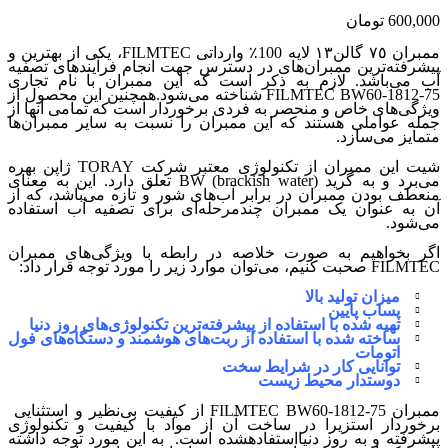
600,000
تومان
ممبران ٧٥ گالن١٣ لایه 100٪ وارداتی FILMTEC، یکی از بهترین و
پیشرفته‌ترین ممبران‌های در دسترس جهت انجام فرآیندهای تصفیه
آب می‌باشد. لازم به ذکر است که این ممبران با نام تجاری
FILMTEC BW60-1812-75 شناخته می‌شود.همچنین این محصول از
ویژگی‌های خاص و منحصر به فردی برخوردار است که تمامی آنها از
جمله عواملی هستند که این ممبران را نسبت به سایر ممبران‌ها
متمایز می‌سازد.
شیت این ممبران از تکنولوژی معتبر شرکت TORAY ژاپن بهره
می‌برد و به گرید BW (brackish water) تعلق دارد. این به معنای
منعطف بودن ممبران در برابر آب‌های شور و تازه می‌باشد، که از
آن به عنوان یک ممبران چندمرحله‌ای برای تصفیه آب استفاده
می‌شود.
اگر بخواهیم به صورت خلاصه در رابطه با ویژگی‌های ممبران
FILMTEC صحبت کنیم، می‌توان موارد زیر را مورد توجه قرار داد:
میزان تولید بالا
پساب پایین
تهیه شده با استفاده از پیشرفته‌ترین تکنولوژی‌های روز دنیا
ساخته شده با استفاده از ربت‌های هوشمند و دستگاه‌های فول
اتومات
توانایی کار در شرایط سخت
دوستدار محیط زیست
ممبران FILMTEC BW60-1812-75 از کیفیت بی‌نظیر و استثنایی
برخوردار استزیرا در ساخت آن از مواد با کیفیت و تکنولوژی
پیشرفته و به روز دنیااستفادهشده است. به این مورد توجه داشته