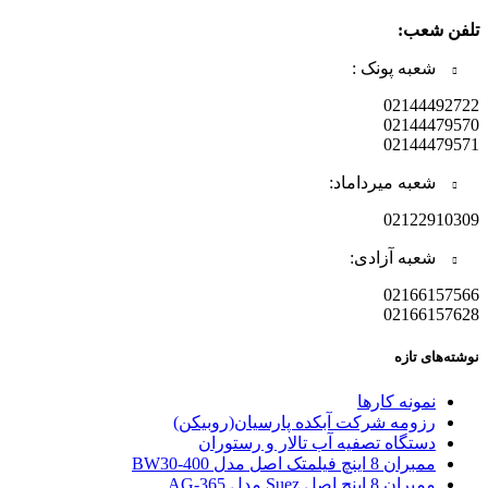
تلفن شعب:
شعبه پونک :
02144492722
02144479570
02144479571
شعبه میرداماد:
02122910309
شعبه آزادی:
02166157566
02166157628
نوشته‌های تازه
نمونه کارها
رزومه شرکت آبکده پارسیان(روبیکن)
دستگاه تصفیه آب تالار و رستوران
ممبران 8 اینچ فیلمتک اصل مدل BW30-400
ممبران 8 اینچ اصل Suez مدل AG-365