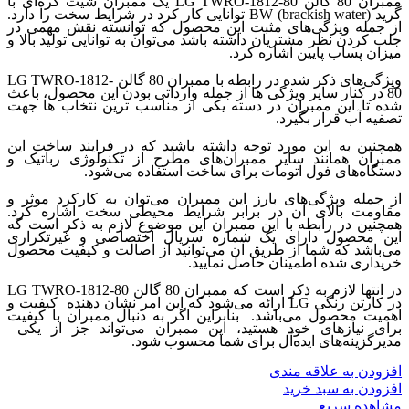
ممبران 80 گالن LG TWRO-1812-80 یک ممبران شیت کره‌ای با
گرید BW (brackish water) توانایی کار کرد در شرایط سخت را دارد.
از جمله ویژگی‌های مثبت این محصول که توانسته نقش مهمی در
جلب کردن نظر مشتریان داشته باشد می‌توان به توانایی تولید بالا و
میزان پساب پایین اشاره کرد.
ویژگی‌های ذکر شده در رابطه با ممبران 80 گالن LG TWRO-1812-
80 در کنار سایر ویژگی ها از جمله وارداتی بودن این محصول، باعث
شده تا این ممبران در دسته یکی از مناسب ترین نتخاب ها جهت
تصفیه آب قرار بگیرد.
همچنین به این مورد توجه داشته باشید که در فرایند ساخت این
ممبران همانند سایر ممبران‌های مطرح از تکنولوژی رباتیک و
دستگاه‌های فول اتومات برای ساخت استفاده می‌شود.
از جمله ویژگی‌های بارز این ممبران می‌توان به کارکرد موثر و
مقاومت بالای آن در برابر شرایط محیطی سخت اشاره کرد.
همچنین در رابطه با این ممبران این موضوع لازم به ذکر است که
این محصول دارای یک شماره سریال اختصاصی و غیرتکراری
می‌باشد که شما از طریق آن می‌توانید از اصالت و کیفیت محصول
خریداری شده اطمینان حاصل نمایید.
در انتها لازم به ذکر است که ممبران 80 گالن LG TWRO-1812-80
در کارتن رنگی LG ارائه می‌شود که این امر نشان دهنده کیفیت و
اهمیت محصول می‌باشد. بنابراین اگر به دنبال ممبران با کیفیت
برای نیازهای خود هستید، این ممبران می‌تواند جز از یکی
مدیرگزینه‌های ایده‌آل برای شما محسوب شود.
افزودن به علاقه مندی
افزودن به سبد خرید
مشاهده سریع