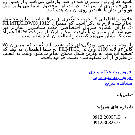
باشید که این نوع ممبران صد در صد وارداتی می‌باشد و از همین رو
برای جلوگیری از سرقت اصالت این محصول شما می‌توانید لیبل
هولوگرام‌دار با void بر روی آن مشاهده کنید.
علاوه بر اقداماتی که جهت جلوگیری از سرقت اصالت این محصول
انجام شده لازم به ذکر است که ممبران FILMTEC BW60-1812-
75 دارای شماره سریال اختصاصی جهت شناسایی آسان‌تر نیز
می‌باشد. این ممبران با تاییدیه اسکن بارکد از شرکت DOW همراه
است که نشان می‌دهد کیفیت و اصالت آن تایید شده است.
با توجه به تمامی ویژگی‌های ذکر شده باید گفت که ممبران ٧٥
گالن١٣ لایه 100٪ وارداتی FILMTEC به شما اطمینان می‌دهد که
تصفیه آب شما به بهترین شکل ممکن انجام می‌شود وشما به کیفیت
بی‌نظیری از آب تصفیه شده دست خواهید یافت.
افزودن به علاقه مندی
افزودن به سبد خرید
مشاهده سریع
تماس با ما
شماره های همراه:
0912-2606713
0912-3082377