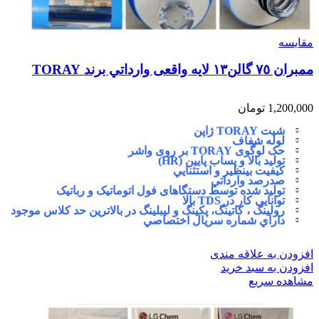
مقایسه
ممبران ٧٥ گالن١٣ لايه واقعی وارداتي برند TORAY
1,200,000
تومان
شيت TORAY ژاپن
لوله شفاف
حک لوگوی TORAY بر روی واشر
توليد بالا و پساب پايين (HR)
كيفيت بينظير و استثنايي
صدرصد وارداتي
توليد شده توسط دستگاهای فول اتوماتیک و رباتیک
توانایی كار در TDS بالا
رولینگ ، کاتینگ، پکینگ و لیبلینگ در بالاترین حد کلاس موجود
داراي شماره سريال اختصاصي
افزودن به علاقه مندی
افزودن به سبد خرید
مشاهده سریع