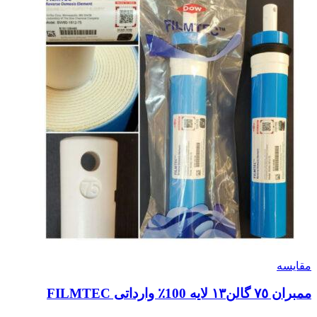
مقایسه
ممبران ٧٥ گالن١٣ لایه 100٪ وارداتی FILMTEC