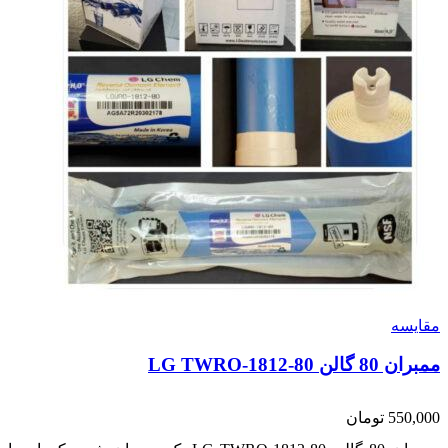
مقایسه
ممبران 80 گالن LG TWRO-1812-80
550,000
تومان