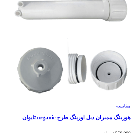
مقایسه
هوزینگ ممبران دبل اورینگ طرح organic تایوان