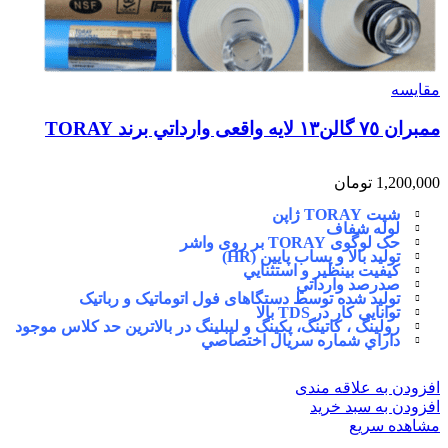
مقایسه
ممبران ٧٥ گالن١٣ لايه واقعی وارداتي برند TORAY
1,200,000
تومان
شيت TORAY ژاپن
لوله شفاف
حک لوگوی TORAY بر روی واشر
توليد بالا و پساب پايين (HR)
كيفيت بينظير و استثنايي
صدرصد وارداتي
توليد شده توسط دستگاهای فول اتوماتیک و رباتیک
توانایی كار در TDS بالا
رولینگ ، کاتینگ، پکینگ و لیبلینگ در بالاترین حد کلاس موجود
داراي شماره سريال اختصاصي
افزودن به علاقه مندی
افزودن به سبد خرید
مشاهده سریع