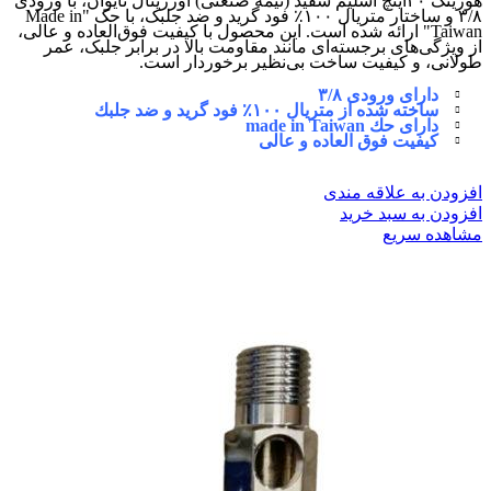
هوزینگ ۲۰اینچ اسلیم سفید (نیمه صنعتی) اورژینال تایوان، با ورودی
۳/۸ و ساختار متریال ١٠٠٪‏ فود گرید و ضد جلبک، با حک "Made in
Taiwan" ارائه شده است. این محصول با کیفیت فوق‌العاده و عالی،
از ویژگی‌های برجسته‌ای مانند مقاومت بالا در برابر جلبک، عمر
طولانی، و کیفیت ساخت بی‌نظیر برخوردار است.
دارای ورودی ۳/۸
ساخته شده از متريال ١٠٠٪‏ فود گريد و ضد جلبك
دارای حك made in Taiwan
کیفیت فوق العاده و عالی
افزودن به علاقه مندی
افزودن به سبد خرید
مشاهده سریع