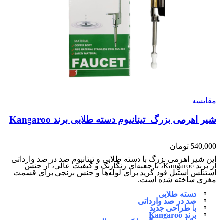
مقایسه
شیر اهرمی بزرگ تیتانیوم دسته طلایی برند Kangaroo
540,000
تومان
این شیر اهرمی بزرگ با دسته طلایی و تیتانیوم صد در صد وارداتی
از برند Kangaroo، با جعبه‌ای رنگارنگ و کیفیت عالی، از جنس
استنلس استیل فود گرید برای لوله‌ها و جنس برنجی برای قسمت
مغزی ساخته شده است.
دسته طلایی
صد در صد وارداتی
با طراحی جدید
برند Kangaroo