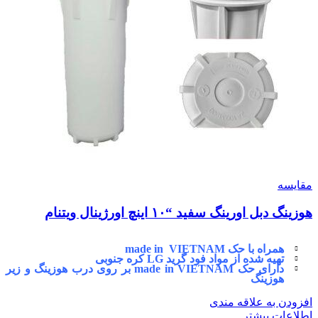
مقایسه
هوزینگ دبل اورینگ سفید “۱۰ اینچ اورژینال ویتنام
همراه با حک made in VIETNAM
تهیه شده از مواد فود گرید LG کره جنوبی
دارای حک made in VIETNAM بر روی درب هوزینگ و زیر
هوزینگ
افزودن به علاقه مندی
اطلاعات بیشتر