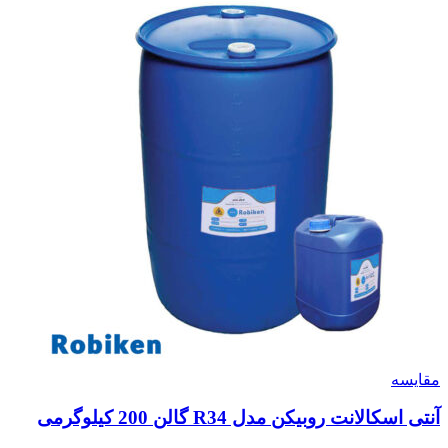
مقایسه
آنتی اسکالانت روبیکن مدل R34 گالن 200 کیلوگرمی