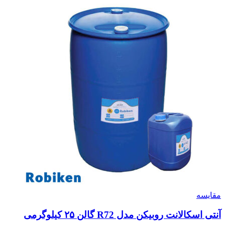
مقایسه
آنتی اسکالانت روبیکن مدل R72 گالن ۲۵ کیلوگرمی