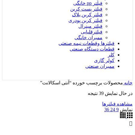
فیلتر pp خانگی
فیلتر پست کربن
فیلتر کربن بلاک
فیلتر کربن پودری
فیلتر مینرال
فیلترقلیایی
ممبران خانگی
فیلترها وقطعات نیمه صنعتی
قطعات دستگاه صنعتی
کلر
کولر گازی
ممبران صنعتی
خانه
محصولات برچسب خورده “آنتی اسکالانت”
مرتب‌سازی
در حال نمایش 39 نتیجه
بر
مشاهده فیلترها
اساس
نمایش
9
24
36
جدیدترین