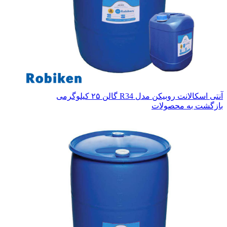
آنتی اسکالانت روبیکن مدل R34 گالن ۲۵ کیلوگرمی
بازگشت به محصولات