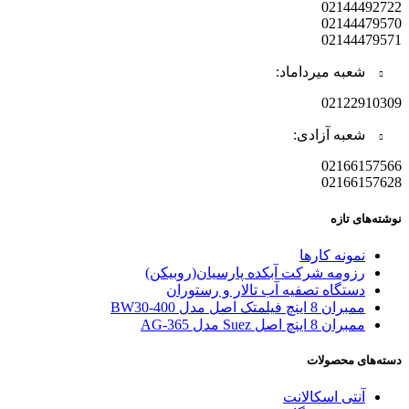
02144492722
02144479570
02144479571
شعبه میرداماد:
02122910309
شعبه آزادی:
02166157566
02166157628
نوشته‌های تازه
نمونه کارها
رزومه شرکت آبکده پارسیان(روبیکن)
دستگاه تصفیه آب تالار و رستوران
ممبران 8 اینچ فیلمتک اصل مدل BW30-400
ممبران 8 اینچ اصل Suez مدل AG-365
دسته‌های محصولات
آنتی اسکالانت