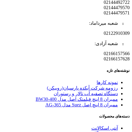
02144492722
02144479570
02144479571
شعبه میرداماد:
02122910309
شعبه آزادی:
02166157566
02166157628
نوشته‌های تازه
نمونه کارها
رزومه شرکت آبکده پارسیان(روبیکن)
دستگاه تصفیه آب تالار و رستوران
ممبران 8 اینچ فیلمتک اصل مدل BW30-400
ممبران 8 اینچ اصل Suez مدل AG-365
دسته‌های محصولات
آنتی اسکالانت