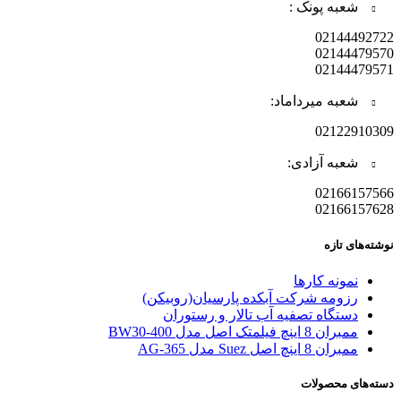
شعبه پونک :
02144492722
02144479570
02144479571
شعبه میرداماد:
02122910309
شعبه آزادی:
02166157566
02166157628
نوشته‌های تازه
نمونه کارها
رزومه شرکت آبکده پارسیان(روبیکن)
دستگاه تصفیه آب تالار و رستوران
ممبران 8 اینچ فیلمتک اصل مدل BW30-400
ممبران 8 اینچ اصل Suez مدل AG-365
دسته‌های محصولات