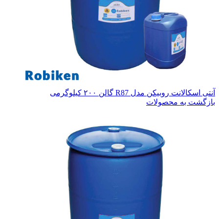
آنتی اسکالانت روبیکن مدل R87 گالن ۲۰۰ کیلوگرمی
بازگشت به محصولات