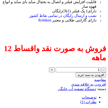
قابلیت افزایش فیلتر و اتصال به یخچال ساید بای ساید و انواع
قهوه ساز
دارای1 پک فیلتر (1تا3)رایگان
نصب و ارسال رایگان در تمامی نقاط کشور
دارای گارانتی طلایی و معتبر
Robiken
فروش به صورت نقد واقساط 12
ماهه
دستگاه
تصفیه
افزودن به سبد خرید
آب
مقایسه
6
افزودن به علاقه مندی
مرحله
دسته:
دستگاه تصفیه آب خانگی
ای
سافت
توضیحات
واتر
نظرات (1)
عدد