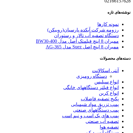
02166157628
نوشته‌های تازه
نمونه کارها
رزومه شرکت آبکده پارسیان(روبیکن)
دستگاه تصفیه آب تالار و رستوران
ممبران 8 اینچ فیلمتک اصل مدل BW30-400
ممبران 8 اینچ اصل Suez مدل AG-365
دسته‌های محصولات
آنتی اسکالانت
دستگاه رومیزی
انواع سیلیس
انواع فیلتر دستگاههای خانگی
انواع کربن
پکیج تصفیه فاضلاب
پمپ تزریق مواد شیمیایی
پمپ دستگاههای صنعتی
پمپ های یک اسب و نیم اسب
تصفیه آب صنعتی
تصفیه هوا
دستگاه آبسرد کن