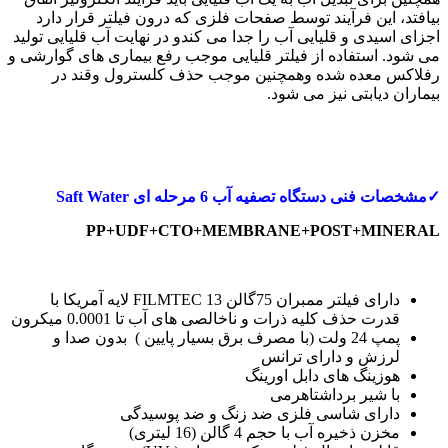
بیافتد، این فرآیند توسط صفحات فلزی که درون فیلتر قرار دارد
اجزای اسیدی و قلیایی آب را جدا می کندو در نهایت آب قلیایی تولید
می شود. استفاده از فیلتر قلیایی موجب رفع بیماری های گوارشی و
رفلاکس معده شده وهمچنین موجب حذف کلسترول وقند در
بیماران دیابتی نیز می شود.
✓
مشخصات فنی دستگاه تصفیه آب
6 مرحله ای
Saft Water
PP+UDF+CTO+MEMBRANE+POST+MINERAL
دارای فیلتر ممبران 75گالن FILMTEC 13 لایه آمریکا با
قدرت حذف کلیه ذرات و ناخالصی های آب تا 0.0001 میکرون
پمپ 24 ولت (با مصرف برق بسیار پایین ) بدون صدا و
لرزش و دارای ترانس
هوزینگ های دابل اورینگ
با شیر برداشتاهرمی
دارای شاسی فلزی ضد زنگ و ضد پوسیدگی
مخزن ذخیره آب با حجم 4 گالن (16 لیتری)