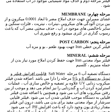
فیلتر مرحله دوم و حذف مواد شیمیایی موجود در آب استفاده می
شود .
مرحله چهارم
: MEMBRANE
غشای ممبراین جهت حذف املاح مضر تا ابعاد 0.0001 میکرون و از
بین بردن آلودگی های میکروبی ،نیترات ، نیتریت ، فلزات سنگین و
سایر ناخالصی های موجود در آب ، حذف سختی مضر آب که باعث
رسوب گذاری در کتری میشود و رفع شوری آب
مرحله پنجم
: POST CARBON
فیلتر کربن خطی Iran جهت بهبود طعم ، بو و مزه آب
مرحله ششم
:
MINERAL
فیلتر مواد معدنی Iran جهت حفظ کردن املاح مورد نیاز بدن از
جمله منیزیم ، کلسیم
دستگاه تصفیه آب 6 مرحله Saft Water
قابلیت افزایش فیلتر و
تبدیل به دستگاه 8 و یا 9
مرحله را دارا می باشد .اضافه شدن فیلتر
میکروب زدایی UV علاوه بر تصفیه و خالص سازی آب ، عملیات
استرلیزه کردن آب و گندزدایی را نیز انجام می دهد و موجب از بین
رفتن میکروب های آب می شود و همچنین با اضافه شدن فیلتر
قلیایی به دستگاه موجب قلیایی شدن آب می شود .فیلتر قلیایی
سرشار از مواد معدنی مفید برای بدن می باشد، درون این فیلتر
مقدار زیادی یون وجود دارد که باعث افزایش PH آب می شود
همچنین برای تبدیل آب به یک آب قلیایی باید فرآیند الکترولیز اتفاق