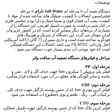
توضیحات
دستگاه تصیه آب 6 مرحله ای
Saft Water
دارای
6 مرحله
فیلتراسیون اتصالات با کیفیت، شیلنگ های ساخته شده از مواد با
کیفیت، پمپ آب فشار قوی و نسبتاً سبک و دارا بودن شاسی فلزی
در کنار شیر برداشت به صورت استیل اهرمی، این دستگاه را از
بسیاری از برندهای دیگر متمایز کرده است که در کشور عزیزمان
ایران مونتاژ می گردد .این دستگاه از متریال و هوزینگ های
فودگرید ساخته شده است و داری ممبران 75 گالن 13لایه آمریکایی
اصل وارداتی FILMTEC می باشد. اتصالات این دستگاه فیتیگی
است که خود موجب آب بندی بسیار خوب دستگاه می شود .
مراحل و فیلترهای دستگاه تصفیه آب سافت واتر
مرحله اول
:
PP
فیلتر پلی پروپیلن 5 میکرون Iran جهت حذف گل و لای ، شن و
ماسه و سایر آلودگی های معلق در آب مورد استفاده قرار میگیرد .
مرحله دوم
: UDF
فیلتر کربن پودری Iran که از جنس پوسته نارگیل جهت حذف کلر ،
ترکیبات آلی ، رنگ ، طعم و بوی نامطبوع آب استفاده می شود.
مرحله سوم
: CTO
فیلتر کربن بلاک Iran که از جنس پوسته نارگیل جهت تکمیل عملکرد