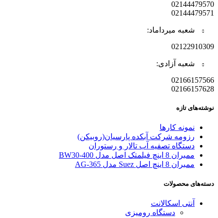
02144479570
02144479571
شعبه میرداماد:
02122910309
شعبه آزادی:
02166157566
02166157628
نوشته‌های تازه
نمونه کارها
رزومه شرکت آبکده پارسیان(روبیکن)
دستگاه تصفیه آب تالار و رستوران
ممبران 8 اینچ فیلمتک اصل مدل BW30-400
ممبران 8 اینچ اصل Suez مدل AG-365
دسته‌های محصولات
آنتی اسکالانت
دستگاه رومیزی