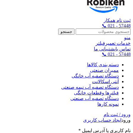
ثبت نام همکار
57448 - 021 📞
جستجو
منو
خدمات تعمیرفیلتر
تماس باپشتیبانی ما
57448 - 021 📞
دسته بندی کالاها
ممبران صنعتی
دستگاه تصفیه آب خانگی
آنتی اسکالانت
دستگاه تصفیه آب نیمه صنعتی
فیلترها وقطعات خانگی
دستگاه تصفیه آب صنعتی
نمونه کارها
ورود / ثبت نام
ورود
ایجاد حساب کاربری
نام کاربری یا آدرس ایمیل
*