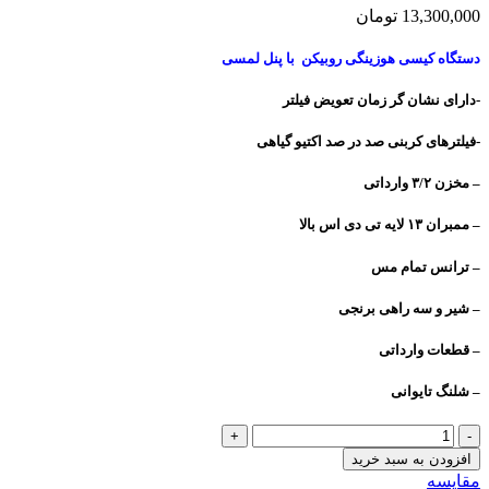
13,300,000
تومان
دستگاه کیسی هوزینگی روبیکن با پنل لمسی
-دارای نشان گر زمان تعویض فیلتر
-فیلترهای کربنی صد در صد اکتیو گیاهی
– مخزن ۳/۲ وارداتی
– ممبران ۱۳ لایه تی دی اس بالا
– ترانس تمام مس
– شیر و سه راهی برنجی
– قطعات وارداتی
– شلنگ تایوانی
دستگاه
کیسی
افزودن به سبد خرید
هوزینگی
مقایسه