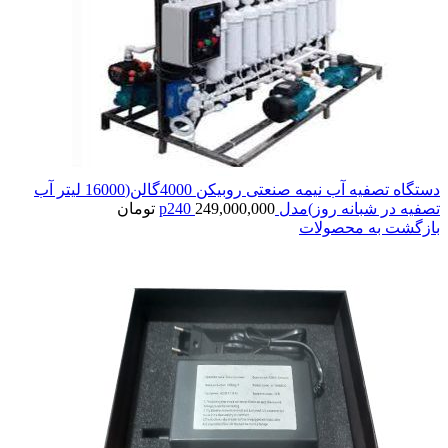
دستگاه تصفیه آب نیمه صنعتی روبیکن 4000گالن(16000 لیتر آب
تصفیه در شبانه روز)مدل p240
249,000,000
تومان
بازگشت به محصولات