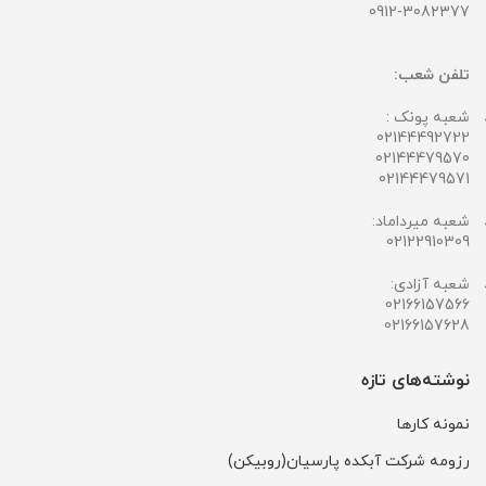
0912-3082377
تلفن شعب:
شعبه پونک :
02144492722
02144479570
02144479571
شعبه میرداماد:
02122910309
شعبه آزادی:
02166157566
02166157628
نوشته‌های تازه
نمونه کارها
رزومه شرکت آبکده پارسیان(روبیکن)