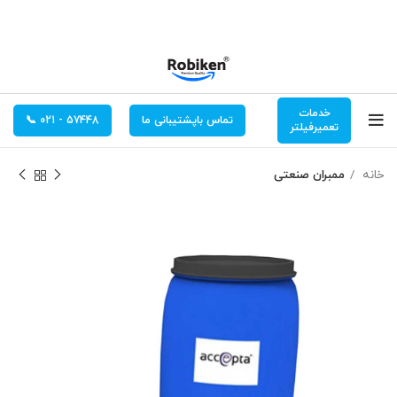
خدمات
تماس باپشتیبانی ما
57448 - 021 📞
تعمیرفیلتر
خانه
ممبران صنعتی