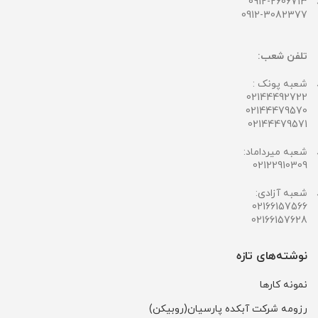
0912-2606713
0912-3082377
تلفن شعب:
شعبه پونک :
02144492722
02144479570
02144479571
شعبه میرداماد:
02122910309
شعبه آزادی:
02166157566
02166157628
نوشته‌های تازه
نمونه کارها
رزومه شرکت آبکده پارسیان(روبیکن)