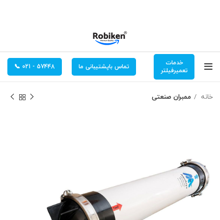
خدمات
تماس باپشتیبانی ما
57448 - 021 📞
تعمیرفیلتر
خانه
ممبران صنعتی