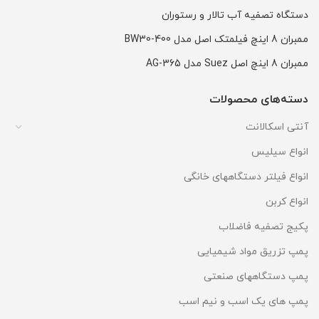
دستگاه تصفیه آب تالار و رستوران
ممبران 8 اینچ فیلمتک اصل مدل BW30-400
ممبران 8 اینچ اصل Suez مدل AG-365
دسته‌های محصولات
آنتی اسکالانت
انواع سیلیس
انواع فیلتر دستگاههای خانگی
انواع کربن
پکیج تصفیه فاضلاب
پمپ تزریق مواد شیمیایی
پمپ دستگاههای صنعتی
پمپ های یک اسب و نیم اسب