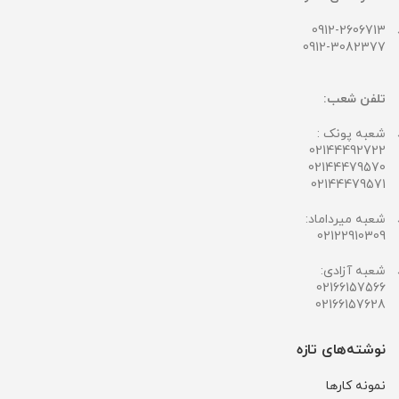
0912-2606713
0912-3082377
تلفن شعب:
شعبه پونک :
02144492722
02144479570
02144479571
شعبه میرداماد:
02122910309
شعبه آزادی:
02166157566
02166157628
نوشته‌های تازه
نمونه کارها