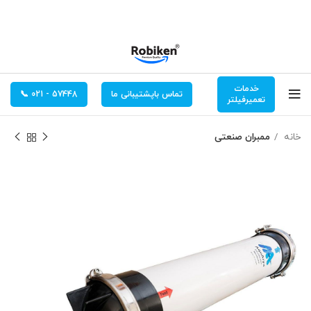
خدمات
تماس باپشتیبانی ما
57448 - 021 📞
تعمیرفیلتر
خانه
ممبران صنعتی