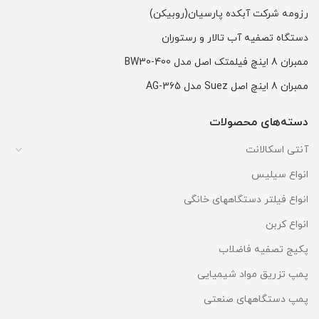
رزومه شرکت آبکده پارسیان(روبیکن)
دستگاه تصفیه آب تالار و رستوران
ممبران 8 اینچ فیلمتک اصل مدل BW30-400
ممبران 8 اینچ اصل Suez مدل AG-365
دسته‌های محصولات
آنتی اسکالانت
انواع سیلیس
انواع فیلتر دستگاههای خانگی
انواع کربن
پکیج تصفیه فاضلاب
پمپ تزریق مواد شیمیایی
پمپ دستگاههای صنعتی