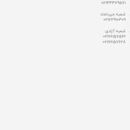
02144479571
شعبه میرداماد:
02122910309
شعبه آزادی:
02166157566
02166157628