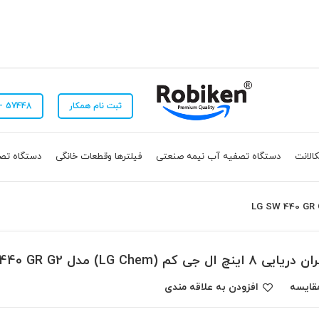
ثبت نام همکار
57448 - 021 📞
الانت
دستگاه تصفیه آب نیمه صنعتی
فیلترها وقطعات خانگی
دستگاه تص
 8 اینچ ال جی کم (LG Chem) مدل LG SW 440 GR G2
قایسه
افزودن به علاقه مندی