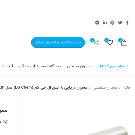
0
0
0
خدمات تعمیر و تعویض فیلتر
دسته بندی کالاها
ممبران صنعتی
دستگاه تصفیه آب خانگی
آنتی اسک
خانه
ممبران صنعتی
ممبران دریایی 8 اینچ ال جی کم (LG Chem) مدل LG SW 440 GR G2
ممبران دریایی
م