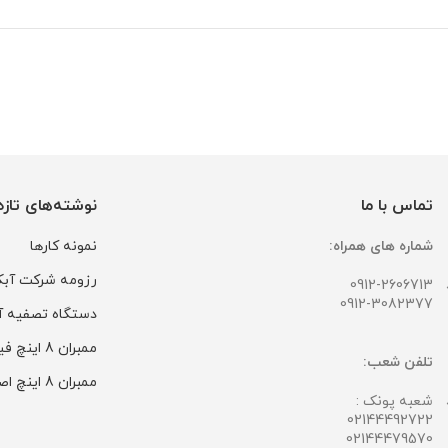
تماس با ما
نوشته‌های تازه
شماره های همراه:
نمونه کارها
رزومه شرکت آبک
0912-2606713
0912-3082377
دستگاه تصفیه آب
ممبران 8 اینچ فیلمتک اصل مدل BW30-400
تلفن شعب:
ممبران 8 اینچ اصل Suez مدل AG-365
شعبه پونک :
02144492722
02144479570