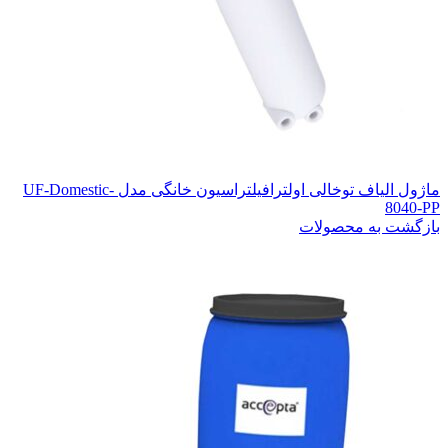
ماژول الیاف توخالی اولترافیلتراسیون خانگی مدل UF-Domestic-
8040-PP
بازگشت به محصولات