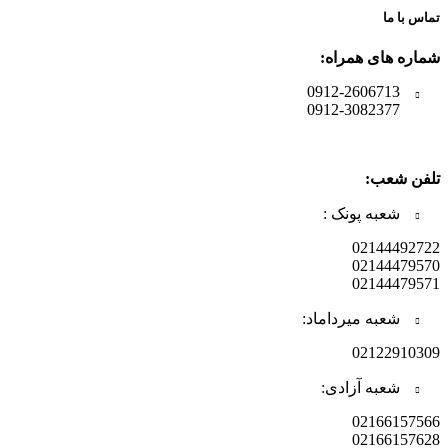
تماس با ما
شماره های همراه:
0912-2606713
0912-3082377
تلفن شعب:
شعبه پونک :
02144492722
02144479570
02144479571
شعبه میرداماد:
02122910309
شعبه آزادی:
02166157566
02166157628