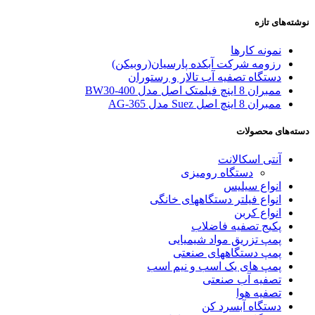
نوشته‌های تازه
نمونه کارها
رزومه شرکت آبکده پارسیان(روبیکن)
دستگاه تصفیه آب تالار و رستوران
ممبران 8 اینچ فیلمتک اصل مدل BW30-400
ممبران 8 اینچ اصل Suez مدل AG-365
دسته‌های محصولات
آنتی اسکالانت
دستگاه رومیزی
انواع سیلیس
انواع فیلتر دستگاههای خانگی
انواع کربن
پکیج تصفیه فاضلاب
پمپ تزریق مواد شیمیایی
پمپ دستگاههای صنعتی
پمپ های یک اسب و نیم اسب
تصفیه آب صنعتی
تصفیه هوا
دستگاه آبسرد کن