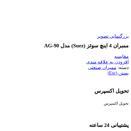
بزرگنمایی تصویر
ممبران 4 اینچ سوئز (Suez) مدل AG-90
مقایسه
افزودن به علاقه مندی
دسته:
ممبران صنعتی
بستن (Esc)
تحویل اکسپرس
تحویل اکسپرس
پشتیبانی 24 ساعته