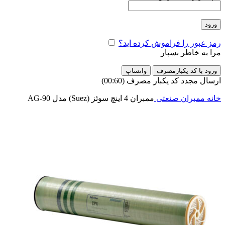
ورود
رمز عبور را فراموش کرده اید؟
مرا به خاطر بسپار
ورود با کد یکبارمصرف
واتساپ
ارسال مجدد کد یکبار مصرف
(00:
60
)
خانه
ممبران صنعتی
ممبران 4 اینچ سوئز (Suez) مدل AG-90