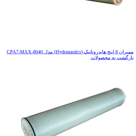
ممبران 8 اینچ هایدروناتیک (Hydranautics) مدل CPA7-MAX-8040
بازگشت به محصولات