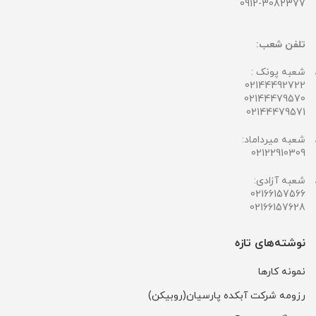
0912-3082377
تلفن شعب:
شعبه پونک :
02144492722
02144479570
02144479571
شعبه میرداماد:
02122910309
شعبه آزادی:
02166157566
02166157628
نوشته‌های تازه
نمونه کارها
رزومه شرکت آبکده پارسیان(روبیکن)