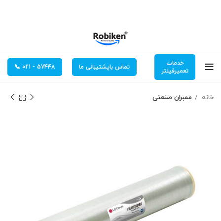
خدمات
تماس باپشتیبانی ما
57448 - 021 📞
تعمیرفیلتر
خانه
ممبران صنعتی