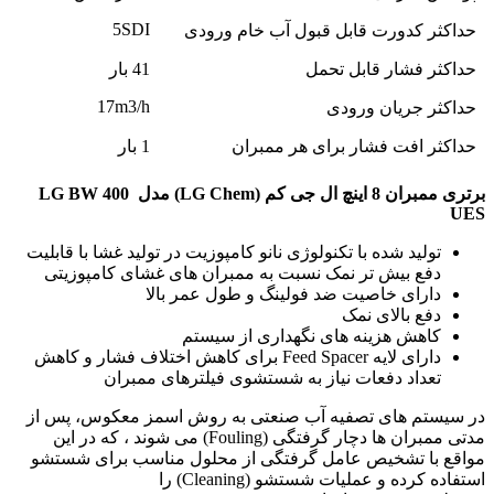
5SDI
حداکثر کدورت قابل قبول آب خام ورودی
حداکثر فشار قابل تحمل
41 بار
17m3/h
حداکثر جریان ورودی
حداکثر افت فشار برای هر ممبران
1 بار
برتری ممبران
8
اینچ ال جی کم
(
LG Chem
)
مدل
LG BW 400
UES
تولید شده با تکنولوژی نانو کامپوزیت در تولید غشا با قابلیت
دفع بیش تر نمک نسبت به ممبران های غشای کامپوزیتی
دارای خاصیت ضد فولینگ و طول عمر بالا
دفع بالای نمک
کاهش هزینه های نگهداری از سیستم
دارای لایه Feed Spacer برای کاهش اختلاف فشار و کاهش
تعداد دفعات نیاز به شستشوی فیلترهای ممبران
در سیستم های تصفیه آب صنعتی به روش اسمز معکوس، پس از
مدتی ممبران ها دچار گرفتگی (Fouling) می شوند ، که در این
مواقع با تشخیص عامل گرفتگی از محلول مناسب برای شستشو
استفاده کرده و عملیات شستشو (Cleaning) را