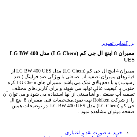
بزرگنمایی تصویر
ممبران 8 اینچ ال جی کم (LG Chem) مدل LG BW 400
UES
ممبران 4 اینچ ال جی کم (LG Chem) مدل LG BW 400 UES از
فیلترهای ممبران تصفیه آب صنعتی با ویژگی ضد فولینگ ( ضد
رسوب ) و با دفع بالای نمک می باشد. ممبران های LG Chem کره
جنوبی با کیفیت عالی تولید می شوند و برای کاربردهای مختلف
تصفیه آب صنعتی و آشامیدنی از آنها استفاده می شود و می توان آن
را از شرکت Robiken تهیه نمود.مشخصات فنی ممبران 8 اینچ ال
جی کم (LG Chem) مدل LG BW 400 UES در توضیحات همین
صفحه میتوان مشاهده نمود .
خرید به صورت نقد و اعتباری