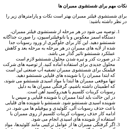
نکات مهم برای شستشوی ممبران ها
برای شستشوی فیلتر ممبران بهتر است نکات و پارامترهای زیر را
در نظر داشته باشید:
توصیه می شود در هر مرحله از شستشوی فیلتر ممبران،
دستگاه اسمز معکوس و یا نانوفیلتراسیون، را صورت جداگانه
شستشو دهید. این کار برای جلوگیری از ورود رسوبات جدا
شده از لایه های ممبران در هر مرحله به مرحله بعد و کاهش
عملکرد شستشو تاثیر گذار می باشد.
در صورت کدر و تیره شدن محلول شستشو لازم است
محلول جدیدی برای استفاده آماده کنید. از توصیه های شرکت
فیلمتک برای شستشوی ممبران تصفیه آب صنعتی این است
که ابتدا ممبران را با شوینده های قلیایی شستشو دهید.
تنها موقعی ممبران ها ابتدا با مواد اسیدی شستشو می شوند،
که اطمینان داشته باشیم، گرفتگی ممبران ها به دلیل
رسوبات کربنات کلسیم یا هیدروکسید آهن است.
در این حالت باید ابتدا ممبران با شوینده قلیایی و سپس با
شوینده اسیدی شستشو شود. شستشو با شوینده های قلیایی
باعث حذف رسوبات آلی، کلوئیدی و بیوفیلم ها می شود. در
ادامه کار حذف رسوبات کربنات کلسیم از روی ممبران با
استفاده از شوینده های اسیدی انجام می شود.
اگر گرفتگی ممبران ها از عوامل ترکیبی مانند کلوئیدها، مواد