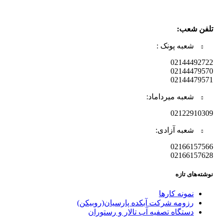
تلفن شعب:
شعبه پونک :
02144492722
02144479570
02144479571
شعبه میرداماد:
02122910309
شعبه آزادی:
02166157566
02166157628
نوشته‌های تازه
نمونه کارها
رزومه شرکت آبکده پارسیان(روبیکن)
دستگاه تصفیه آب تالار و رستوران