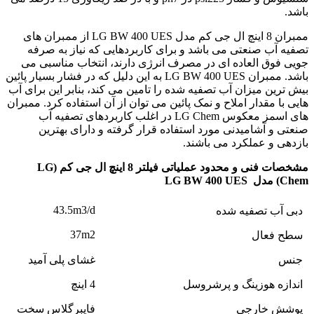
باشد.
ممبران 8 اینچ ال جی کم مدل LG BW 400 UES از ممبران های
تصفیه آب صنعتی می باشد و برای کاربردهایی که نیاز به صرفه
جویی فوق العاده ای در مصرف انرژی دارند، انتخاب مناسبی می
باشد. ممبران LG BW 400 UES به این دلیل که در فشار بسیار پائین
بیش ترین میزان آب تصفیه شده را تامین می کند، بنابر این برای آب
هایی با مقدار املاح و نمک پائین می توان از آن استفاده کرد. ممبران
های اسمز معکوس LG Chem در اغلب کاربردهای تصفیه آب
صنعتی و آشامیدنی مورد استفاده قرار گرفته و دارای بهترین
بازدهی و عملکرد می باشند.
مشخصات فنی و محدود عملیاتی فیلتر 8 اینچ ال جی کم (LG
Chem) مدل LG BW 400 UES
43.5m3/d
دبی آب تصفیه شده
37m2
سطح فعال
جنس
غشای پلی آمید
اندازه هوزینگ و پرشروسل
4 اینچ
پوشش خارجی
فایبرگلاس سخت