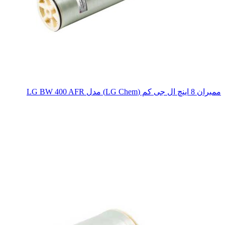
ممبران 8 اینچ ال جی کم (LG Chem) مدل LG BW 400 AFR