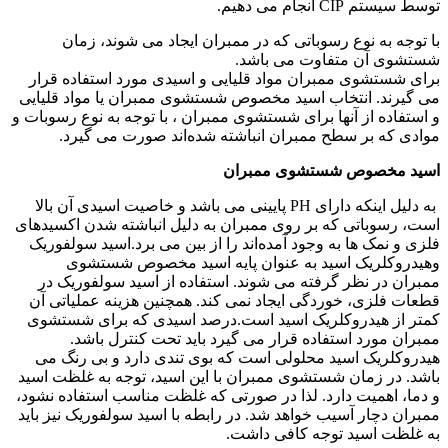
توسط سیستم CIP انجام می دهیم.
با توجه به نوع رسوباتی که در ممبران ایجاد می شوند، زمان
شستشوی آن متفاوت می باشد.
برای شستشوی ممبران مواد قلیایی و اسیدی مورد استفاده قرار
می گیرند. انتخاب اسید مخصوص شستشوی ممبران یا مواد قلیایی
و استفاده از آنها برای شستشوی ممبران ، با توجه به نوع رسوبات و
موادی که بر سطح ممبران انباشته شده‌اند صورت می گیرد.
اسید مخصوص شستشوی ممبران
به دلیل اینکه دارای PH پایینی می باشد و خاصیت اسیدی آن بالا
است، رسوباتی که بر روی ممبران به دلیل انباشته شدن اکسیدهای
فلزی و نمک ها به وجود آمده‌اند را از بین می برد.اسید سولفوریک
وهیدروکلریک اسید به عنوان پایه اسید مخصوص شستشوی
ممبران
در نظر گرفته می شوند. استفاده از اسید سولفوریک در
قطعات فلزی، خوردگی ایجاد نمی کند. همچنین هزینه عملیاتی آن
کمتر از هیدروکلریک اسید است.درصد اسیدی که برای شستشوی
ممبران مورد استفاده قرار می گیرد باید تحت کنترل باشد.
هیدروکلریک اسید محلولی است که بوی تندی دارد و بی رنگ می
باشد. در زمان شستشوی ممبران با این اسید، توجه به غلظت اسید
و دما، اهمیت دارد. لذا در صورتی که غلظت مناسب استفاده نشود،
ممبران دچار آسیب خواهد شد. در رابطه با اسید سولفوریک نیز باید
به غلظت اسید توجه کافی داشت.