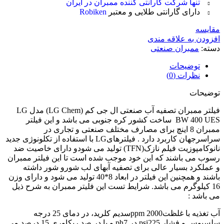
تنها شرکت گارانتی کننده ممبران در ایران
دارای گارانتی طلایی و معتبر
Robiken
مقایسه
افزودن به علاقه مندی
دسته:
ممبران صنعتی
توضیحات
نظرات (0)
توضیحات
فیلتر ممبران تصفیه آب صنعتی ال جی کم (LG Chem) مدل LG
BW 400 UES ساخت کشور کره جنوبی می باشد و این فیلتر
ممبران 8 اینچ برای مصارف مختلف صنعتی و تجاری در
سراسرجهان کاربرد دارد . فیلترهایLG با استفاده از تکلونوژی جدید
نانوکامپوزیت فیلم نازک(TFN) تولید می شودو دارای خاصیت ضد
رسوب می باشند که این خود موجب شده است تا این فیلتر ممبران
و عملکرد بسیار عالی برای تصفیه آبهای لب شورو شور داشته
باشند و همچنین این فیلتر در ابعاد 8*40 تولید می شود و دارای وزن
16 کیلوگرم می باشد. شرایط تست این فلیتر ممبران به شرح ذیل
می باشد :
آب تغذیه با غلظتppm 2000سدیم کلرید، در دمای 25 درجه
سلسیوس و فشار psi225 در ph7 و با در صد ریکاوری 15 درصد می