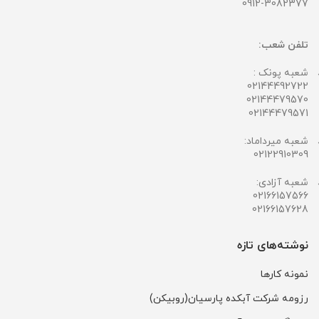
0912-3082377
تلفن شعب:
شعبه پونک :
02144492722
02144479570
02144479571
شعبه میرداماد:
02122910309
شعبه آزادی:
02166157566
02166157628
نوشته‌های تازه
نمونه کارها
رزومه شرکت آبکده پارسیان(روبیکن)