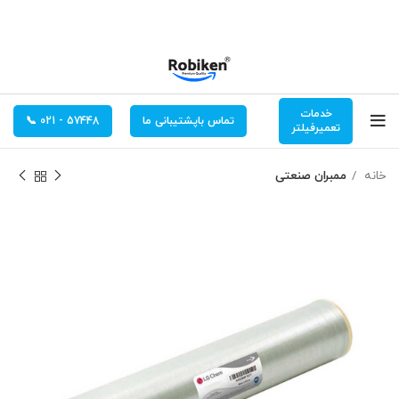
خدمات
تماس باپشتیبانی ما
57448 - 021 📞
تعمیرفیلتر
خانه
ممبران صنعتی