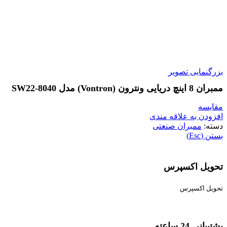
بزرگنمایی تصویر
ممبران 8 اینچ دریایی ونترون (Vontron) مدل SW22-8040
مقایسه
افزودن به علاقه مندی
دسته:
ممبران صنعتی
بستن (Esc)
تحویل اکسپرس
تحویل اکسپرس
پشتیبانی 24 ساعته