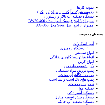
نمونه کارها
رزومه شرکت آبکده پارسیان(روبیکن)
دستگاه تصفیه آب تالار و رستوران
ممبران 8 اینچ فیلمتک اصل مدل BW30-400
ممبران 8 اینچ اصل Suez مدل AG-365
دسته‌های محصولات
آنتی اسکالانت
دستگاه رومیزی
انواع سیلیس
انواع فیلتر دستگاههای خانگی
انواع کربن
پکیج تصفیه فاضلاب
پمپ تزریق مواد شیمیایی
پمپ دستگاههای صنعتی
پمپ های یک اسب و نیم اسب
تصفیه آب صنعتی
تصفیه هوا
دستگاه آبسرد کن
دستگاه پیش تصفیه منازل
دستگاه تصفیه آب خانگی