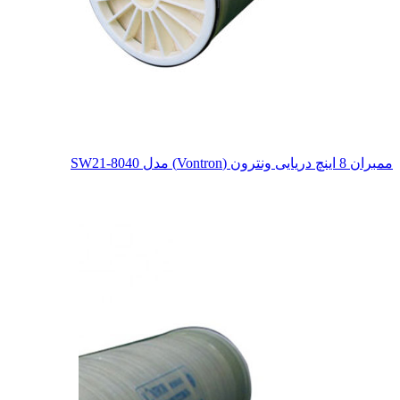
ممبران 8 اینچ دریایی ونترون (Vontron) مدل SW21-8040