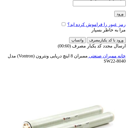
ورود
رمز عبور را فراموش کرده اید؟
مرا به خاطر بسپار
ورود با کد یکبارمصرف
واتساپ
ارسال مجدد کد یکبار مصرف
(00:
60
)
خانه
ممبران صنعتی
ممبران 8 اینچ دریایی ونترون (Vontron) مدل
SW22-8040