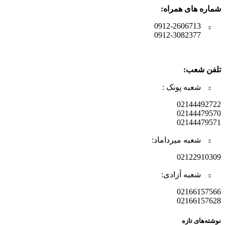
شماره های همراه:
0912-2606713
0912-3082377
تلفن شعب:
شعبه پونک :
02144492722
02144479570
02144479571
شعبه میرداماد:
02122910309
شعبه آزادی:
02166157566
02166157628
نوشته‌های تازه