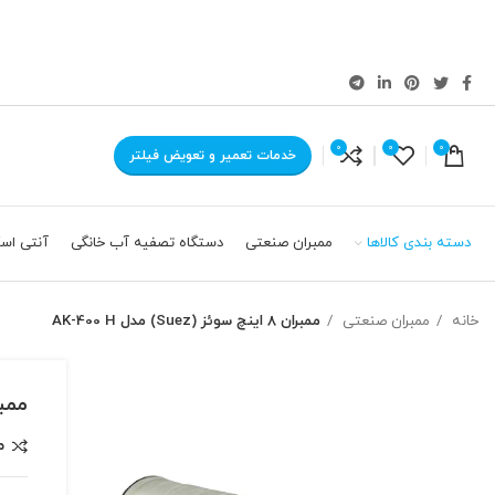
0
0
0
خدمات تعمیر و تعویض فیلتر
دسته بندی کالاها
ممبران صنعتی
دستگاه تصفیه آب خانگی
آنتی اسک
خانه
ممبران صنعتی
ممبران 8 اینچ سوئز (Suez) مدل AK-400 H
ممبران 8 اینچ سوئ
م