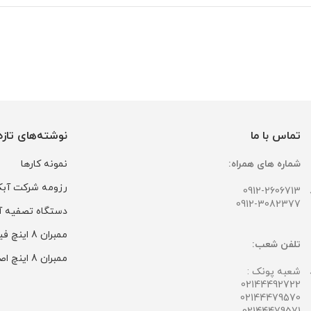
تماس با ما
نوشته‌های تازه
شماره های همراه:
نمونه کارها
رزومه شرکت آبک
0912-2606713
0912-3082377
دستگاه تصفیه آب
ممبران 8 اینچ فیلمتک اصل مدل BW30-400
تلفن شعب:
ممبران 8 اینچ اصل Suez مدل AG-365
شعبه پونک :
02144492722
02144479570