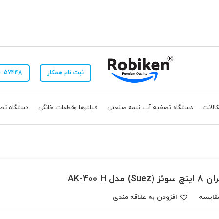
ثبت نام همکار
57448 - 021 📞
الانت
دستگاه تصفیه آب نیمه صنعتی
فیلترها وقطعات خانگی
دستگاه تص
ز (Suez) مدل AK-400 H
قایسه
افزودن به علاقه مندی