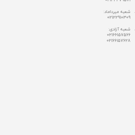
02144479571
شعبه میرداماد:
02122910309
شعبه آزادی:
02166157566
02166157628