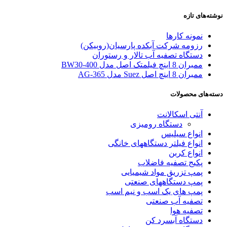
نوشته‌های تازه
نمونه کارها
رزومه شرکت آبکده پارسیان(روبیکن)
دستگاه تصفیه آب تالار و رستوران
ممبران 8 اینچ فیلمتک اصل مدل BW30-400
ممبران 8 اینچ اصل Suez مدل AG-365
دسته‌های محصولات
آنتی اسکالانت
دستگاه رومیزی
انواع سیلیس
انواع فیلتر دستگاههای خانگی
انواع کربن
پکیج تصفیه فاضلاب
پمپ تزریق مواد شیمیایی
پمپ دستگاههای صنعتی
پمپ های یک اسب و نیم اسب
تصفیه آب صنعتی
تصفیه هوا
دستگاه آبسرد کن