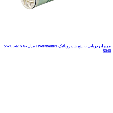
ممبران دریایی 8 اینچ هایدروناتیک Hydranautics مدل SWC6-MAX-
8040