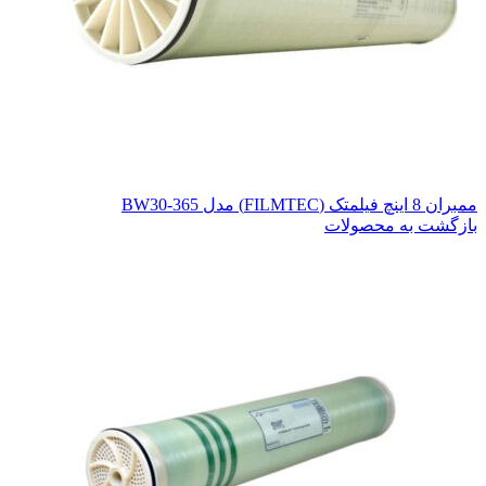
ممبران 8 اینچ فیلمتک (FILMTEC) مدل BW30-365
بازگشت به محصولات