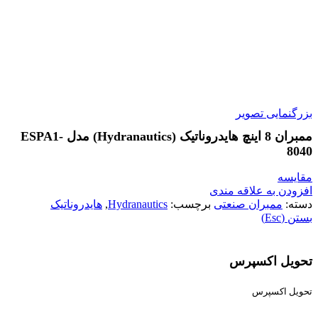
بزرگنمایی تصویر
ممبران 8 اینچ هایدروناتیک (Hydranautics) مدل ESPA1-
8040
مقایسه
افزودن به علاقه مندی
دسته:
ممبران صنعتی
برچسب:
Hydranautics
,
هایدروناتیک
بستن (Esc)
تحویل اکسپرس
تحویل اکسپرس