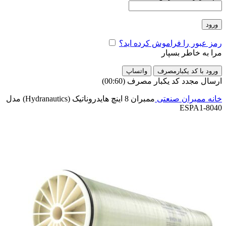
ورود
رمز عبور را فراموش کرده اید؟
مرا به خاطر بسپار
ورود با کد یکبارمصرف
واتساپ
ارسال مجدد کد یکبار مصرف
(00:
60
)
خانه
ممبران صنعتی
ممبران 8 اینچ هایدروناتیک (Hydranautics) مدل
ESPA1-8040