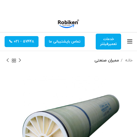
خدمات
تماس باپشتیبانی ما
57448 - 021 📞
تعمیرفیلتر
خانه
ممبران صنعتی