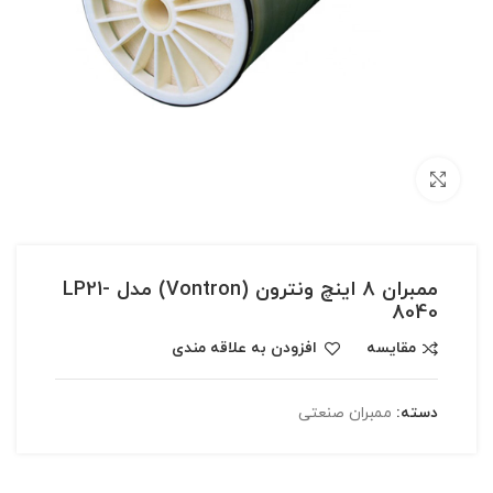
بزرگنمایی تصویر
ممبران 8 اینچ ونترون (Vontron) مدل LP21-
8040
مقایسه
افزودن به علاقه مندی
دسته:
ممبران صنعتی