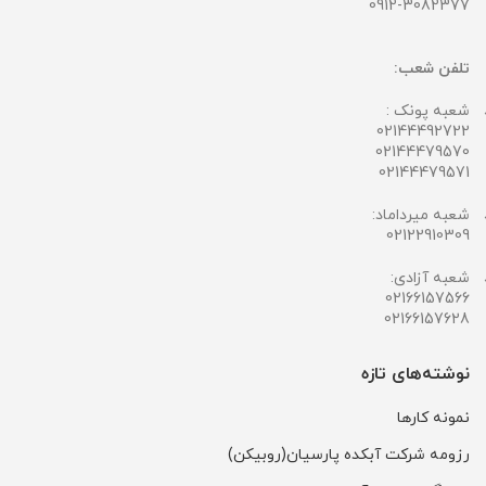
0912-3082377
تلفن شعب:
شعبه پونک :
02144492722
02144479570
02144479571
شعبه میرداماد:
02122910309
شعبه آزادی:
02166157566
02166157628
نوشته‌های تازه
نمونه کارها
رزومه شرکت آبکده پارسیان(روبیکن)